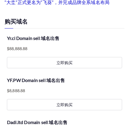
“大坔”正式更名为“飞葵”，并完成品牌全系域名布局
购买域名
Yr.ci Domain sell 域名出售
$
88,888.88
立即购买
YF.PW Domain sell 域名出售
$
8,888.88
立即购买
Dadi.ltd Domain sell 域名出售