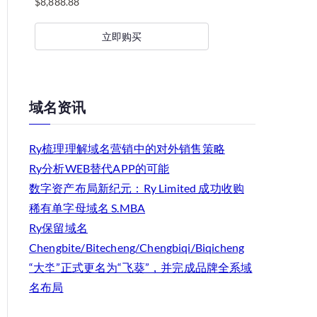
$
8,888.88
立即购买
域名资讯
Ry梳理理解域名营销中的对外销售策略
Ry分析WEB替代APP的可能
数字资产布局新纪元：Ry Limited 成功收购
稀有单字母域名 S.MBA
Ry保留域名
Chengbite/Bitecheng/Chengbiqi/Biqicheng
“大坔”正式更名为“飞葵”，并完成品牌全系域
名布局