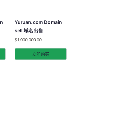
in
Yuruan.com Domain
sell 域名出售
$
1,000,000.00
立即购买