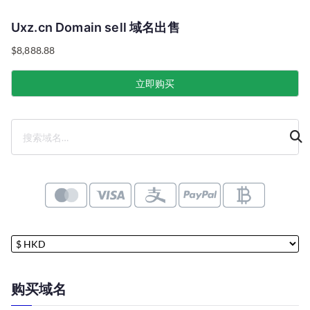
Uxz.cn Domain sell 域名出售
$
8,888.88
立即购买
搜
索
购买域名