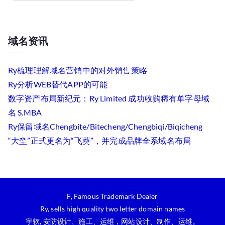
域名资讯
Ry梳理理解域名营销中的对外销售策略
Ry分析WEB替代APP的可能
数字资产布局新纪元：Ry Limited 成功收购稀有单字母域
名 S.MBA
Ry保留域名Chengbite/Bitecheng/Chengbiqi/Biqicheng
“大坔”正式更名为“飞葵”，并完成品牌全系域名布局
F
, Famous Trademark Dealer
Ry
, sells high quality two letter domain names
宇软
, 安防设计、施工、运维，网站设计、制作、运维。