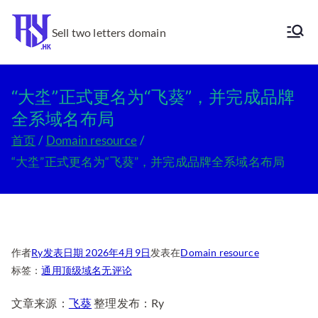
跳
转
Sell two letters domain
Ry.hk
到
内
容
“大坔”正式更名为“飞葵”，并完成品牌
全系域名布局
首页
Domain resource
“大坔”正式更名为“飞葵”，并完成品牌全系域名布局
作者
Ry
发表日期
2026年4月9日
发表在
Domain resource
“大
标签：
通用顶级域名
无评论
坔”
文章来源：
飞葵
整理发布：Ry
正