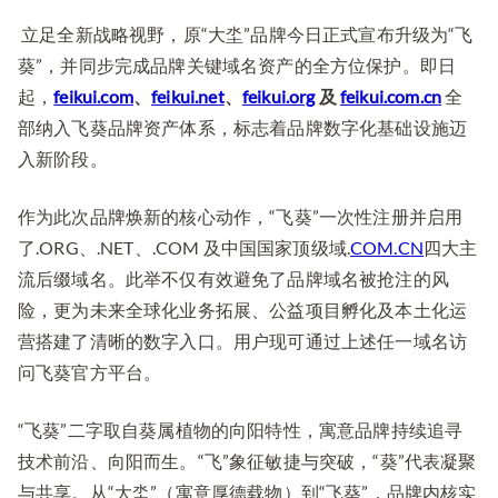
式
立足全新战略视野，原“大坔”品牌今日正式宣布升级为“飞
更
名
葵”，并同步完成品牌关键域名资产的全方位保护。即日
为
起，
feikui.com
、
feikui.net
、
feikui.org
及
feikui.com.cn
全
“飞
部纳入飞葵品牌资产体系，标志着品牌数字化基础设施迈
葵”，
入新阶段。
并
完
作为此次品牌焕新的核心动作，“飞葵”一次性注册并启用
成
了.ORG、.NET、.COM 及中国国家顶级域.
COM.CN
四大主
品
流后缀域名。此举不仅有效避免了品牌域名被抢注的风
牌
险，更为未来全球化业务拓展、公益项目孵化及本土化运
全
营搭建了清晰的数字入口。用户现可通过上述任一域名访
系
域
问飞葵官方平台。
名
布
“飞葵”二字取自葵属植物的向阳特性，寓意品牌持续追寻
局
技术前沿、向阳而生。“飞”象征敏捷与突破，“葵”代表凝聚
与共享。从“大坔”（寓意厚德载物）到“飞葵”，品牌内核实