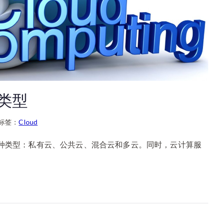
类型
标签：
Cloud
 种类型：私有云、公共云、混合云和多云。同时，云计算服