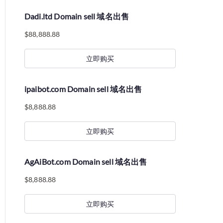
Dadi.ltd Domain sell 域名出售
$
88,888.88
立即购买
ipaibot.com Domain sell 域名出售
$
8,888.88
立即购买
AgAiBot.com Domain sell 域名出售
$
8,888.88
立即购买