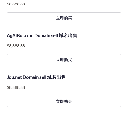
$
8,888.88
立即购买
AgAiBot.com Domain sell 域名出售
$
8,888.88
立即购买
Jdu.net Domain sell 域名出售
$
8,888.88
立即购买