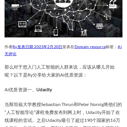
作者
Ry
发表日期
2023年2月20日
发表在
Domain resource
标签：
Ai
Ai
无评论
优
那么对于想入门人工智能的人群来说，应该从哪儿开始
质
呢？以下是Ry分享给大家的Ai优质资源：
资
源
分
Ai优质资源一、
Udacity
享
给
当斯坦福大学教授Sebastian Thrun和Peter Norvig将他们的
需
“人工智能导论”课程免费发布到网上时，Udacity开始了在
要
线课程的尝试。之后Udacity吸引了超过190个国家的16万
学