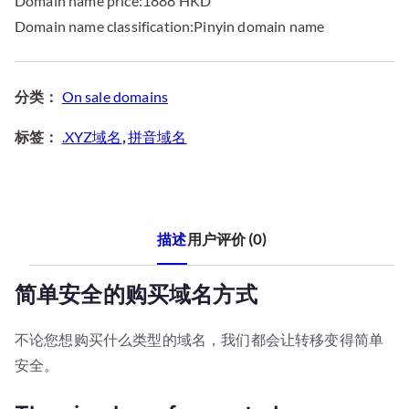
Domain name price:1888 HKD
8
8
Domain name classification:Pinyin domain name
8
8
.
.
0
0
分类：
On sale domains
0
0
标签：
.XYZ域名
,
拼音域名
。
。
描述
用户评价 (0)
简单安全的购买域名方式
不论您想购买什么类型的域名，我们都会让转移变得简单
安全。