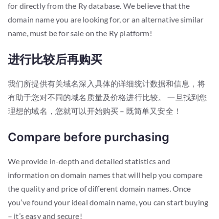
for directly from the Ry database. We believe that the
domain name you are looking for, or an alternative similar
name, must be for sale on the Ry platform!
进行比较后再购买
我们所提供有关域名深入具体的详细统计数据和信息，将
有助于您对不同的域名质量及价格进行比较。 一旦找到您
理想的域名，您就可以开始购买 – 既简单又安全！
Compare before purchasing
We provide in-depth and detailed statistics and
information on domain names that will help you compare
the quality and price of different domain names. Once
you’ve found your ideal domain name, you can start buying
– it’s easy and secure!