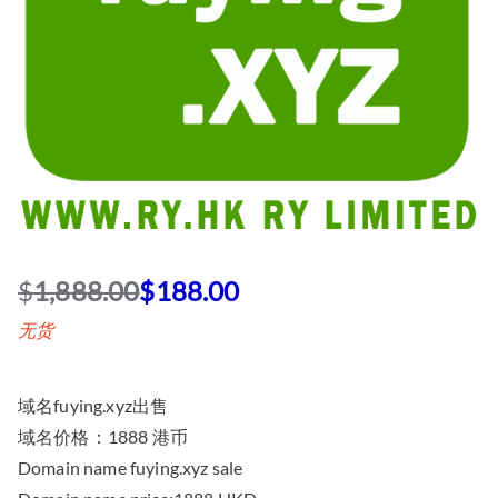
$
1,888.00
$
188.00
原
当
无货
价
前
为
价
：
格
域名fuying.xyz出售
$
为
域名价格：1888 港币
1
：
Domain name fuying.xyz sale
,
$
8
1