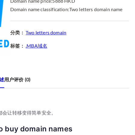
8
8
Domain name price:5888 HKD
8
8
Domain name classification:Two letters domain name
8
8
.
.
0
8
分类：
Two letters domain
0
8
标签：
.MBA域名
。
。
述
用户评价 (0)
都会让转移变得简单安全。
to buy domain names