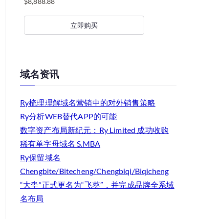
$
8,888.88
立即购买
域名资讯
Ry梳理理解域名营销中的对外销售策略
Ry分析WEB替代APP的可能
数字资产布局新纪元：Ry Limited 成功收购
稀有单字母域名 S.MBA
Ry保留域名
Chengbite/Bitecheng/Chengbiqi/Biqicheng
“大坔”正式更名为“飞葵”，并完成品牌全系域
名布局