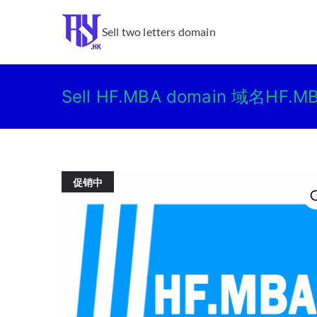
跳
转
Ry.hk
Sell two letters domain
到
内
容
Sell HF.MBA domain 域名HF.
促销中