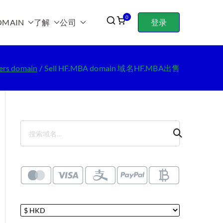
0
OMAIN
了解
公司
登录
ters domain
Sell HF.MBA domain 域名HF.MBA出售
搜
索