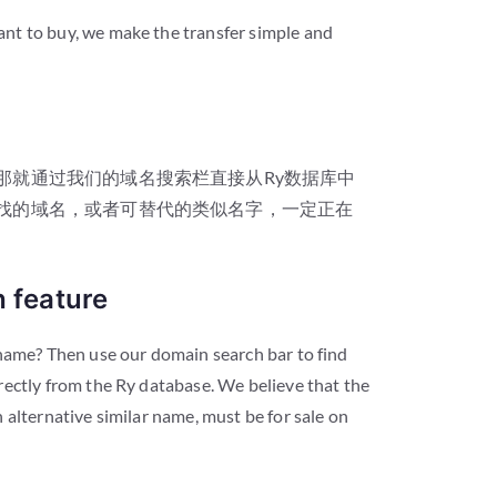
nt to buy, we make the transfer simple and
那就通过我们的域名搜索栏直接从Ry数据库中
寻找的域名，或者可替代的类似名字，一定正在
 feature
 name? Then use our domain search bar to find
rectly from the Ry database. We believe that the
 alternative similar name, must be for sale on