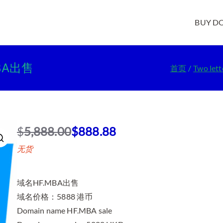
BUY D
MBA出售
首页
Two let
$
5,888.00
$
888.88
原
当
无货
价
前
为
价
：
格
域名HF.MBA出售
$
为
域名价格：5888 港币
5
：
Domain name HF.MBA sale
,
$