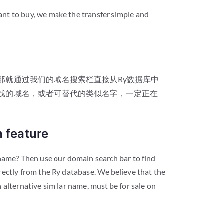
nt to buy, we make the transfer simple and
那就通过我们的域名搜索栏直接从Ry数据库中
寻找的域名，或者可替代的类似名字，一定正在
 feature
 name? Then use our domain search bar to find
rectly from the Ry database. We believe that the
 alternative similar name, must be for sale on