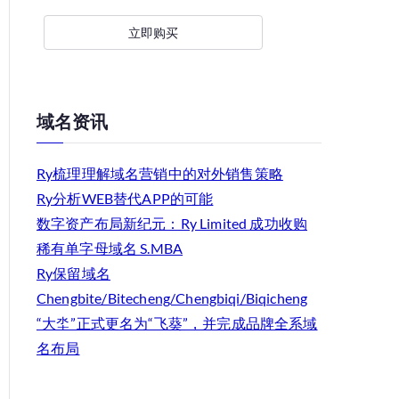
立即购买
域名资讯
Ry梳理理解域名营销中的对外销售策略
Ry分析WEB替代APP的可能
数字资产布局新纪元：Ry Limited 成功收购
稀有单字母域名 S.MBA
Ry保留域名
Chengbite/Bitecheng/Chengbiqi/Biqicheng
“大坔”正式更名为“飞葵”，并完成品牌全系域
名布局