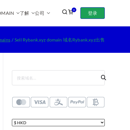
0
OMAIN
了解
公司
登录
mains
Sell Rybank.xyz domain 域名Rybank.xyz出售
搜
索