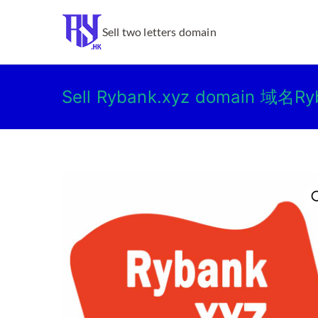
跳
转
Ry.hk
Sell two letters domain
到
内
容
Sell Rybank.xyz domain 域名R