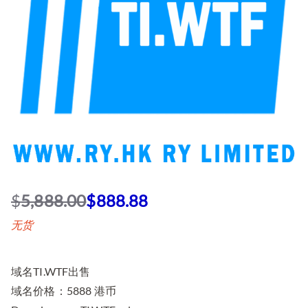
$
5,888.00
$
888.88
原
当
无货
价
前
为
价
：
格
域名TI.WTF出售
$
为
域名价格：5888 港币
5
：