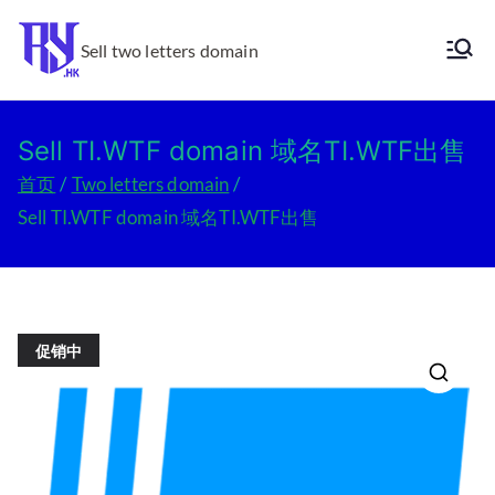
跳
转
Sell two letters domain
Ry.hk
到
内
容
Sell TI.WTF domain 域名TI.WTF出售
首页
Two letters domain
Sell TI.WTF domain 域名TI.WTF出售
促销中