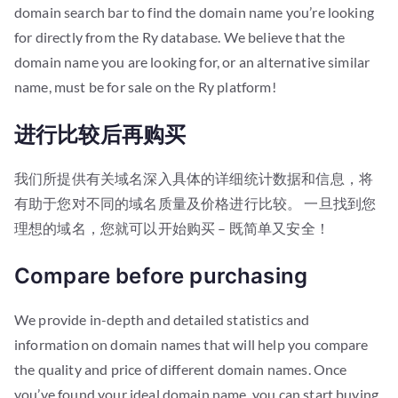
domain search bar to find the domain name you’re looking
for directly from the Ry database. We believe that the
domain name you are looking for, or an alternative similar
name, must be for sale on the Ry platform!
进行比较后再购买
我们所提供有关域名深入具体的详细统计数据和信息，将
有助于您对不同的域名质量及价格进行比较。 一旦找到您
理想的域名，您就可以开始购买 – 既简单又安全！
Compare before purchasing
We provide in-depth and detailed statistics and
information on domain names that will help you compare
the quality and price of different domain names. Once
you’ve found your ideal domain name, you can start buying