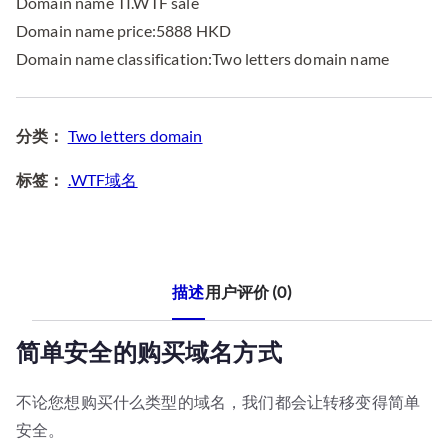
Domain name TI.WTF sale
,
$
8
8
Domain name price:5888 HKD
8
8
Domain name classification:Two letters domain name
8
8
.
.
0
8
分类：
Two letters domain
0
8
标签：
.WTF域名
。
。
描述
用户评价 (0)
简单安全的购买域名方式
不论您想购买什么类型的域名，我们都会让转移变得简单
安全。