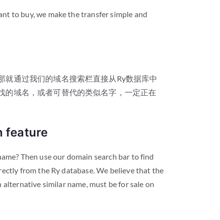
nt to buy, we make the transfer simple and
那就通过我们的域名搜索栏直接从Ry数据库中
寻找的域名，或者可替代的类似名字，一定正在
 feature
 name? Then use our domain search bar to find
rectly from the Ry database. We believe that the
 alternative similar name, must be for sale on