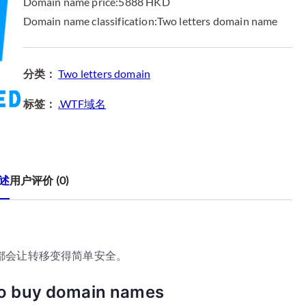
8
8
Domain name price:5888 HKD
8
8
Domain name classification:Two letters domain name
8
8
.
.
0
8
分类：
Two letters domain
0
8
标签：
.WTF域名
。
。
述
用户评价 (0)
都会让转移变得简单安全。
to buy domain names