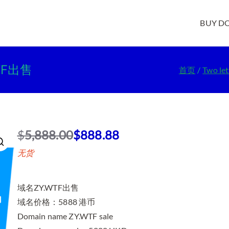
BUY D
WTF出售
首页
Two le
$
5,888.00
$
888.88
原
当
无货
价
前
为
价
：
格
域名ZY.WTF出售
$
为
域名价格：5888 港币
5
：
Domain name ZY.WTF sale
,
$