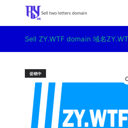
跳
转
Ry.hk
Sell two letters domain
到
内
容
Sell ZY.WTF domain 域名ZY.
促销中