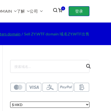
0
OMAIN
了解
公司
登录
tters domain
Sell ZY.WTF domain 域名ZY.WTF出售
搜
索