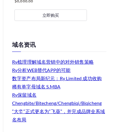
$
8,888.88
立即购买
域名资讯
Ry梳理理解域名营销中的对外销售策略
Ry分析WEB替代APP的可能
数字资产布局新纪元：Ry Limited 成功收购
稀有单字母域名 S.MBA
Ry保留域名
Chengbite/Bitecheng/Chengbiqi/Biqicheng
“大坔”正式更名为“飞葵”，并完成品牌全系域
名布局