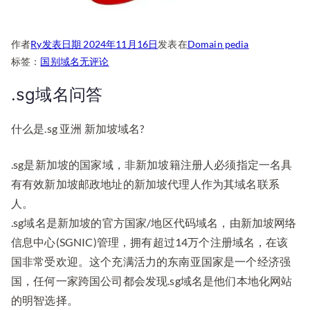
作者
Ry
发表日期
2024年11月16日
发表在
Domain pedia
新
标签：
国别域名
无评论
加
.sg域名问答
坡
国
什么是.sg 亚洲 新加坡域名?
家
顶
.sg是新加坡的国家域，非新加坡籍注册人必须指定一名具
级
域
有有效新加坡邮政地址的新加坡代理人作为其域名联系
名.sg
人。
域
.sg域名是新加坡的官方国家/地区代码域名，由新加坡网络
名
信息中心(SGNIC)管理，拥有超过14万个注册域名，在该
介
国非常受欢迎。这个充满活力的东南亚国家是一个经济强
绍
国，任何一家跨国公司都会发现.sg域名是他们本地化网站
的明智选择。