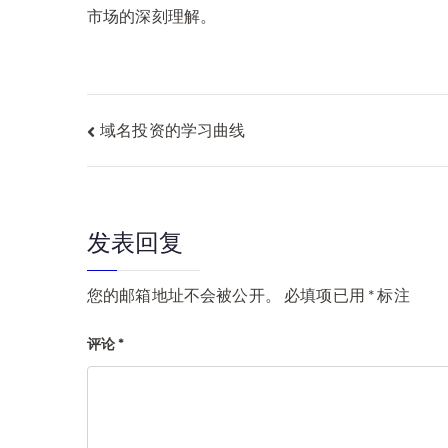
市场的深刻理解。
文
域名投资的学习曲线
章
导
发表回复
航
您的邮箱地址不会被公开。
必填项已用
*
标注
评论
*