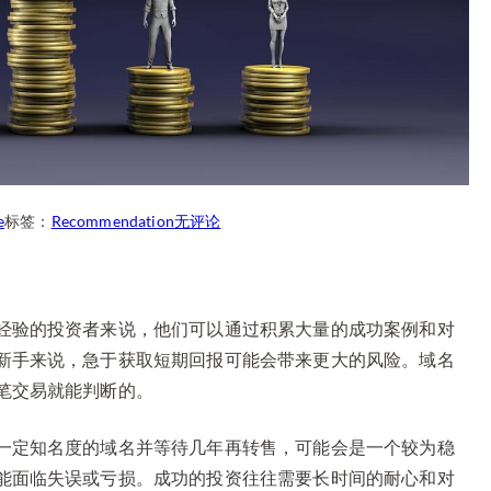
域
e
标签：
Recommendation
无评论
名
投
资
经验的投资者来说，他们可以通过积累大量的成功案例和对
成
功
新手来说，急于获取短期回报可能会带来更大的风险。域名
的
笔交易就能判断的。
关
键：
一定知名度的域名并等待几年再转售，可能会是一个较为稳
经
能面临失误或亏损。成功的投资往往需要长时间的耐心和对