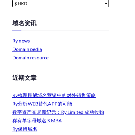
域名资讯
Ry news
Domain pedia
Domain resource
近期文章
Ry梳理理解域名营销中的对外销售策略
Ry分析WEB替代APP的可能
数字资产布局新纪元：Ry Limited 成功收购
稀有单字母域名 S.MBA
Ry保留域名