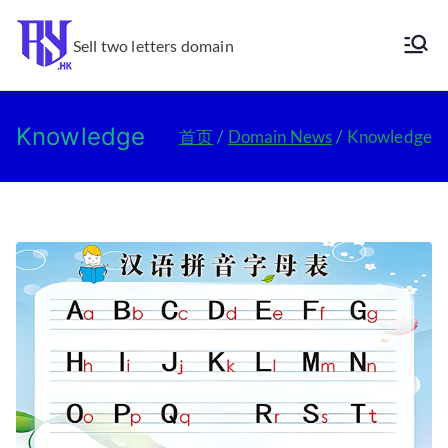
跳
转
Sell two letters domain
Ry.hk
到
内
容
Knowledge
首页
Domain News
Knowledge