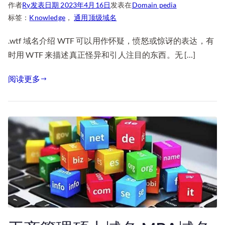
作者
Ry
发表日期
2023年4月16日
发表在
Domain pedia
标签：
Knowledge
，
通用顶级域名
.wtf 域名介绍 WTF 可以用作怀疑，愤怒或惊讶的表达，有
时用 WTF 来描述真正怪异和引人注目的东西。无 […]
阅读更多