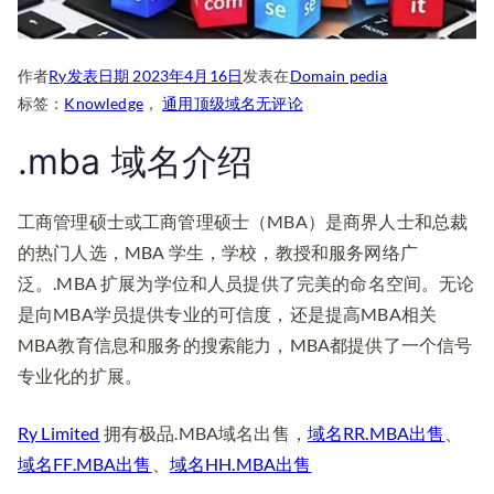
作者
Ry
发表日期
2023年4月16日
发表在
Domain pedia
工
标签：
Knowledge
，
通用顶级域名
无评论
商
.mba 域名介绍
管
理
硕
工商管理硕士或工商管理硕士（MBA）是商界人士和总裁
士
的热门人选，MBA 学生，学校，教授和服务网络广
域
泛。.MBA 扩展为学位和人员提供了完美的命名空间。无论
名.MBA
是向MBA学员提供专业的可信度，还是提高MBA相关
域
MBA教育信息和服务的搜索能力，MBA都提供了一个信号
名
专业化的扩展。
介
绍
Ry Limited
拥有极品.MBA域名出售，
域名RR.MBA出售
、
域名FF.MBA出售
、
域名HH.MBA出售