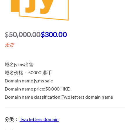
$
50,000.00
$
300.00
原
当
无货
价
前
为
价
：
格
域名jy.ms出售
$
为
域名价格：50000 港币
5
：
Domain name jy.ms sale
0
$
,
3
Domain name price:50,000 HKD
0
0
Domain name classification:Two letters domain name
0
0
0
.
.
0
分类：
Two letters domain
0
0