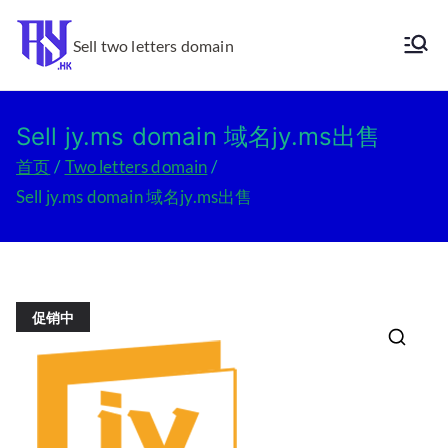
跳
转
Sell two letters domain
Ry.hk
到
内
容
Sell jy.ms domain 域名jy.ms出售
首页
Two letters domain
Sell jy.ms domain 域名jy.ms出售
促销中