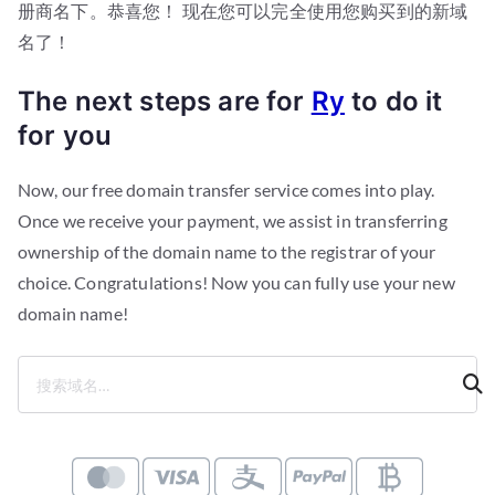
册商名下。恭喜您！ 现在您可以完全使用您购买到的新域
名了！
The next steps are for
Ry
to do it
for you
Now, our free domain transfer service comes into play.
Once we receive your payment, we assist in transferring
ownership of the domain name to the registrar of your
choice. Congratulations! Now you can fully use your new
domain name!
搜
索