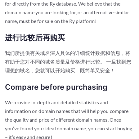
for directly from the Ry database. We believe that the
domain name you are looking for, or an alternative similar
name, must be for sale on the Ry platform!
进行比较后再购买
我们所提供有关域名深入具体的详细统计数据和信息，将
有助于您对不同的域名质量及价格进行比较。 一旦找到您
理想的域名，您就可以开始购买 – 既简单又安全！
Compare before purchasing
We provide in-depth and detailed statistics and
information on domain names that will help you compare
the quality and price of different domain names. Once
you’ve found your ideal domain name, you can start buying
– it’s easy and secure!