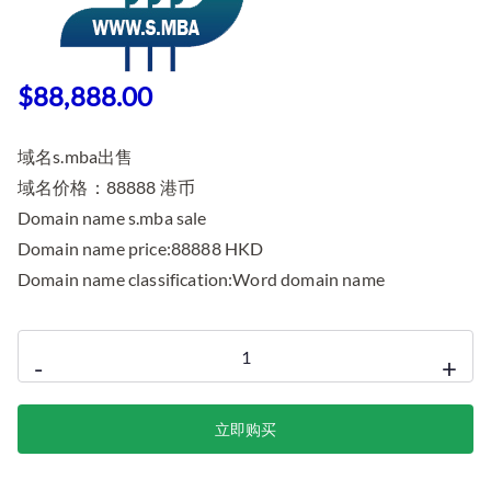
$
88,888.00
域名s.mba出售
域名价格：88888 港币
Domain name s.mba sale
Domain name price:88888 HKD
Domain name classification:Word domain name
S.mba
-
+
Domain
sell
立即购买
域
名