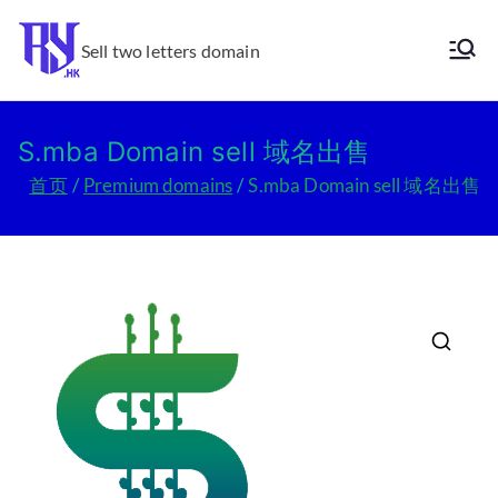
跳
转
Sell two letters domain
Ry.hk
到
内
容
S.mba Domain sell 域名出售
首页
Premium domains
S.mba Domain sell 域名出售