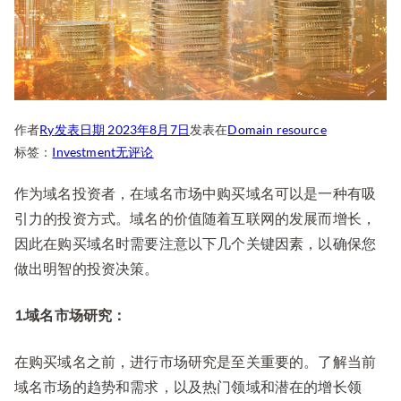
作者
Ry
发表日期
2023年8月7日
发表在
Domain resource
域
标签：
Investment
无评论
名
作为域名投资者，在域名市场中购买域名可以是一种有吸
投
引力的投资方式。域名的价值随着互联网的发展而增长，
资
者，
因此在购买域名时需要注意以下几个关键因素，以确保您
购
做出明智的投资决策。
买
域
1.域名市场研究：
名
需
在购买域名之前，进行市场研究是至关重要的。了解当前
要
域名市场的趋势和需求，以及热门领域和潜在的增长领
注