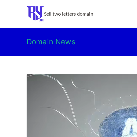
跳
转
Ry.hk
Sell two letters domain
到
内
容
Domain News